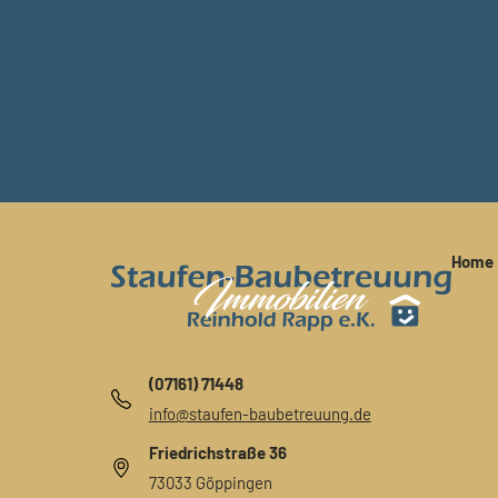
Home
(07161) 71448
info@staufen-baubetreuung.de
Friedrichstraße 36
73033 Göppingen